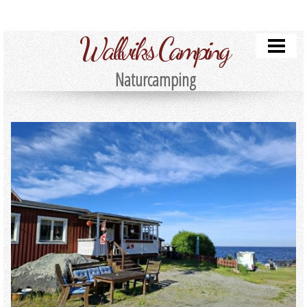
HEM
Wallviks Camping
OM OSS
UTBUD
Naturcamping
FOTOGALLERI
KONTAKTA